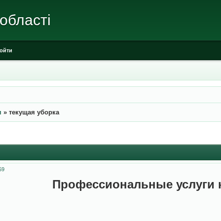
 області
ойти
м
»
текущая уборка
59
Профессиональные услуги 