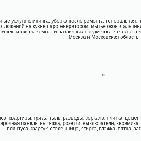
ые услуги клининга: уборка после ремонта, генеральная,
тложений на кухне парогенератором, мытье окон + альпини
грушек, колясок, комнат и различных предметов. Заказ по те
Москва и Московская область
са, квартиры: грязь, пыль, разводы, зеркала, плитка, цемент
варочная панель, вытяжка, розетки, выключатели, керамика,
плинтуса, фартук, столешница, стирка, глажка, пятна, за