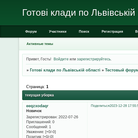
Готові клади по Львівській
Форум
Участники
Поиск
Регистрация
В
Активные темы
Привет, Гость!
Войдите
или
зарегистрируйтесь
.
»
Готові клади по Львівській області
»
Тестовый фору
Страница:
1
текущая уборка
eeqzxodaqr
Поделиться
2023-12-28 17:55:
Новичок
Зарегистрирован
: 2022-07-26
Приглашений:
0
Сообщений:
1
Уважение:
[+0/-0]
Позитив:
[+0/-0]