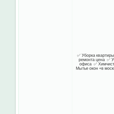
✅ Уборка квартиры
ремонта цена ✅ У
офиса ✅ Химчистк
Мытье окон +в моск